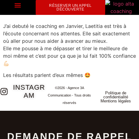
Marie Vincent
RÉSERVER UN APPEL
DÉCOUVERTE
OFFRES ET TARIFS
J’ai debuté le coaching en Janvier, Laetitia est très à
l’écoute concernant nos attentes. Elle sait exactement
où aller pour nous aider à avancer au mieux.
Elle me pousse à me dépasser et tirer le meilleure de
moi même et c’est pour ça que je lui fait 100% confiance
💪🏻
Les résultats parlent d’eux mêmes 🤩
INSTAGR
©2026 - Agence 3A
Politique de
AM
Communication - Tous droits
confidentialité
Mentions légales
réservés
DEMANDE DE RAPPEL